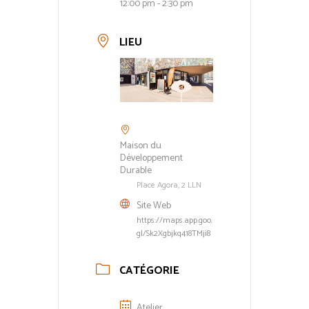
12:00 pm - 2:30 pm
LIEU
Maison du
Développement
Durable
Place Agora, 2 LLN
Site Web
https://maps.app.goo.
gl/Sk2Xgbjkq418TMji8
CATÉGORIE
Atelier