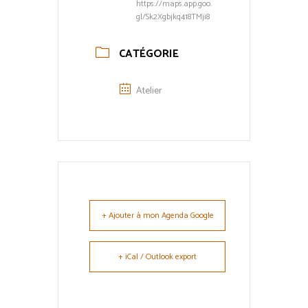
https://maps.app.goo.
gl/Sk2Xgbjkq418TMji8
CATÉGORIE
Atelier
+ Ajouter à mon Agenda Google
+ iCal / Outlook export