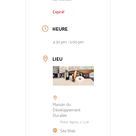
Expiré!
HEURE
4:30 pm - 5:00 pm
LIEU
Maison du
Développement
Durable
Place Agora, 2 LLN
Site Web