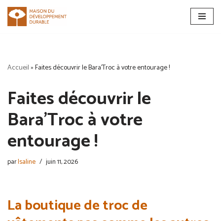
Aller
au
contenu
Accueil
»
Faites découvrir le Bara’Troc à votre entourage !
Faites découvrir le
Bara’Troc à votre
entourage !
par
Isaline
juin 11, 2026
La boutique de troc de