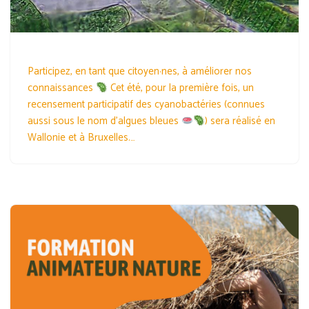
Participez, en tant que citoyen·nes, à améliorer nos
connaissances
Cet été, pour la première fois, un
recensement participatif des cyanobactéries (connues
aussi sous le nom d’algues bleues
) sera réalisé en
Wallonie et à Bruxelles.…